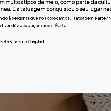
em muitos tipos de meio, como parte da cultu
ea. E a tatuagem conquistou o seu lugar ne
tando à pergunta que nos colocámos… Tatuagem é arte? N
m tiver dúvidas ouçam bem… É arte!
eeth Vinod no Unsplash