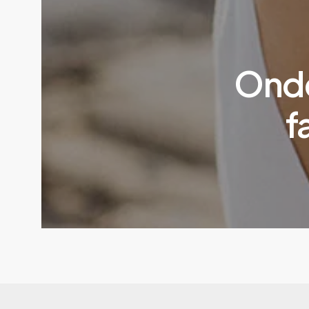
Onde
f