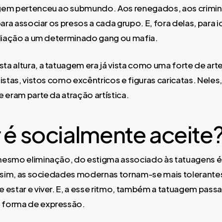
gem pertenceu ao submundo. Aos renegados, aos crimi
para associar os presos a cada grupo. E, fora delas, para i
iliação a um determinado gang ou mafia.
a altura, a tatuagem era já vista como uma forte de ar
istas, vistos como excêntricos e figuras caricatas. Neles
e eram parte da atração artística.
 é socialmente aceite
mesmo eliminação, do estigma associado às tatuagens é
Assim, as sociedades modernas tornam-se mais tolerantes
 estar e viver. E, a esse ritmo, também a tatuagem passa 
 forma de expressão.