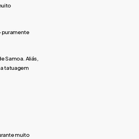
muito
 – puramente
e Samoa. Aliás,
, a tatuagem
urante muito