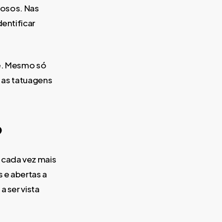
nosos. Nas
dentificar
te. Mesmo só
, as tatuagens
?
 cada vez mais
 e abertas a
a ser vista