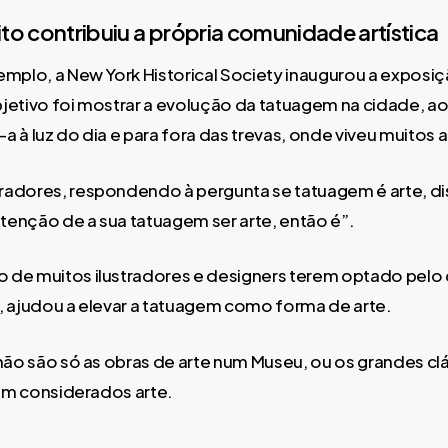
ito contribuiu a própria comunidade artística
emplo, a New York Historical Society inaugurou a expos
jetivo foi mostrar a evolução da tatuagem na cidade, a
a à luz do dia e para fora das trevas, onde viveu muitos 
radores, respondendo à pergunta se tatuagem é arte, di
ntenção de a sua tatuagem ser arte, então é”.
 de muitos ilustradores e designers terem optado pel
, ajudou a elevar a tatuagem como forma de arte.
 não são só as obras de arte num Museu, ou os grandes cl
rem considerados arte.