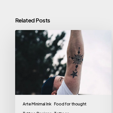
Related Posts
A
bússola
como
símbolo
de
orientação
na
vida
Arte Minimal Ink
Food for thought