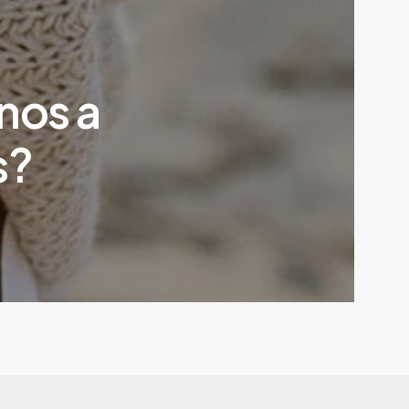
nos a
s?