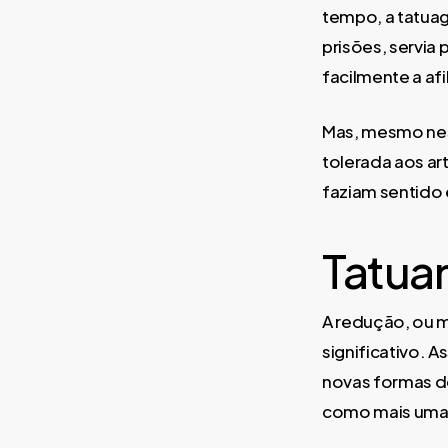
tempo, a tatua
prisões, servia 
facilmente a af
Mas, mesmo nest
tolerada aos art
faziam sentido 
Tatuar
A redução, ou 
significativo. 
novas formas de
como mais uma