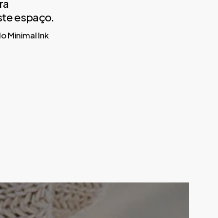
ra
ste espaço.
o Minimal Ink