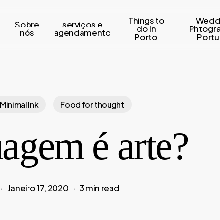
Things to
Wedd
Sobre
serviços e
s
do in
Phtogr
nós
agendamento
Porto
Portu
 Minimal Ink
Food for thought
uagem é arte?
Janeiro 17, 2020
3 min read