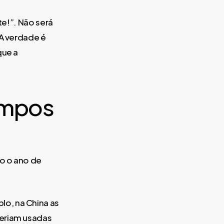
te!”. Não será
 A verdade é
que a
empos
to o ano de
o, na China as
seriam usadas