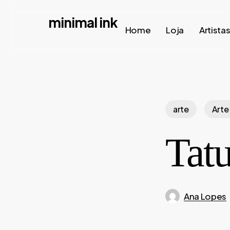
Skip
minimal ink
to
Home
Loja
Artista
main
content
arte
Arte
Tat
Ana Lopes