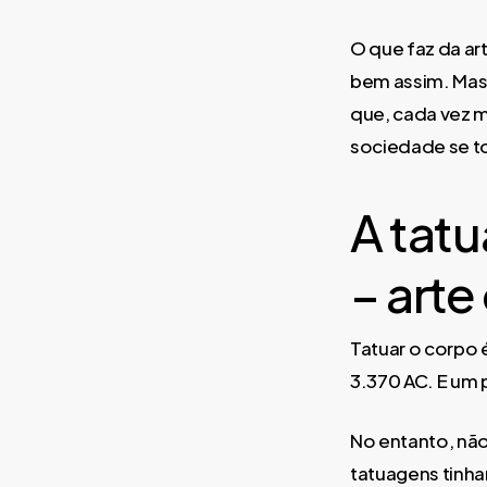
O que faz da art
bem assim. Mas 
que, cada vez m
sociedade se to
A tat
– arte
Tatuar o corpo 
3.370 AC. E um 
No entanto, nã
tatuagens tinha