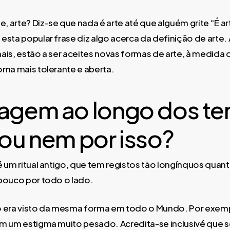
e, arte? Diz-se que nada é arte até que alguém grite “É ar
esta popular frase diz algo acerca da definição de arte.
ais, estão a ser aceites novas formas de arte, à medida 
rna mais tolerante e aberta.
uagem ao longo dos t
 ou nem por isso?
é um ritual antigo, que tem registos tão longínquos quan
pouco por todo o lado.
o era visto da mesma forma em todo o Mundo. Por exempl
m um estigma muito pesado. Acredita-se inclusivé que 