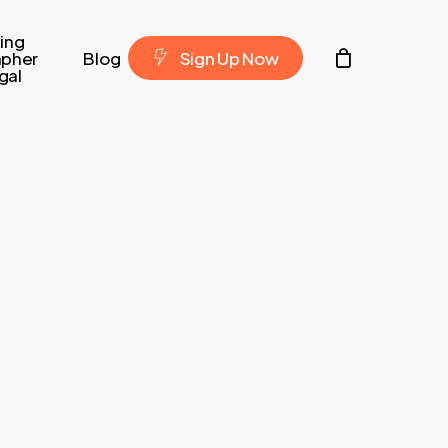
ing
Contacto
apher
Blog
S
i
g
n
U
p
N
o
w
gal