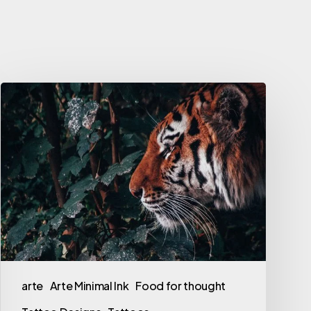
Porque
tatuamos
tigres?
arte
Arte Minimal Ink
Food for thought