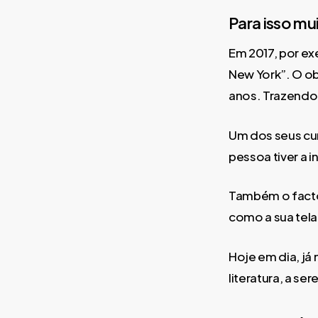
Para isso mu
Em 2017, por ex
New York”. O ob
anos. Trazendo-
Um dos seus cu
pessoa tiver a i
Também o facto
como a sua tela
Hoje em dia, já
literatura, a se