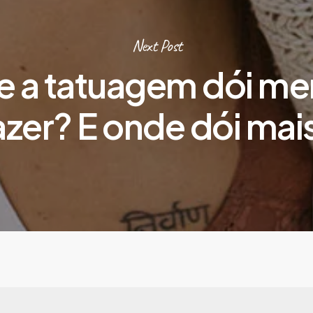
Next Post
 a tatuagem dói me
azer? E onde dói mai