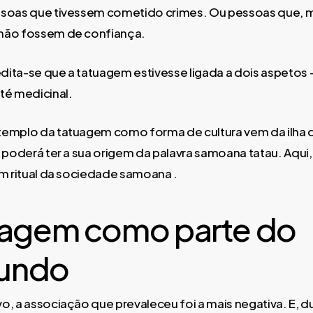
ssoas que tivessem cometido crimes. Ou pessoas que, 
não fossem de confiança.
redita-se que a tatuagem estivesse ligada a dois aspetos
té medicinal.
xemplo da tatuagem como forma de cultura vem da ilha d
o poderá ter a sua origem da palavra samoana tatau. Aqui
um ritual da sociedade samoana .
uagem como parte do
undo
o, a associação que prevaleceu foi a mais negativa. E, d