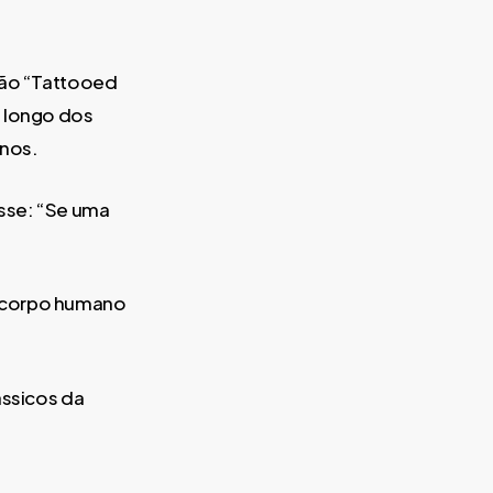
ição “Tattooed
o longo dos
anos.
sse: “Se uma
o corpo humano
ássicos da