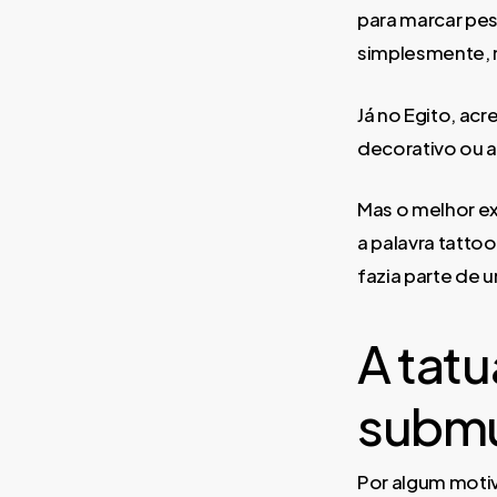
para marcar pe
simplesmente, 
Já no Egito, ac
decorativo ou a
Mas o melhor e
a palavra tatto
fazia parte de 
A tat
subm
Por algum motiv