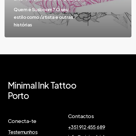
Artista
Quem é Susboom? O seu
e
estilo como Artista e outras
outras
histórias
histórias
Minimal
Ink
Tattoo
Porto
Contactos
Conecta-te
+351 912 455 689
Testemunhos