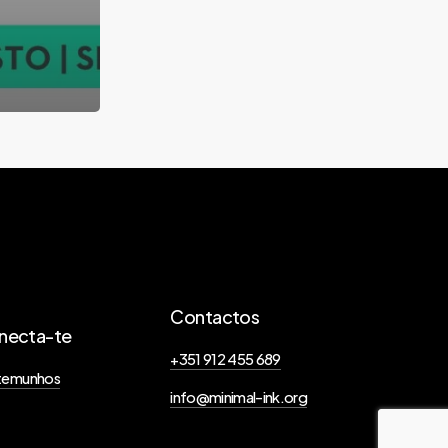
Contactos
necta-te
+351 912 455 689
temunhos
info@minimal-ink.org