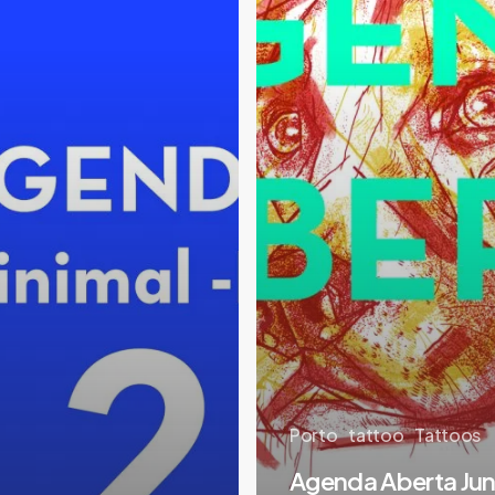
Julho
|
Agosto
|
Setembro
Porto
tattoo
Tattoos
Agenda Aberta Jun