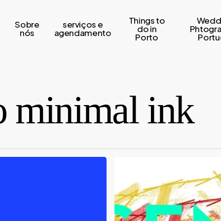
Things to
Wedd
Sobre
serviços e
s
do in
Phtogr
nós
agendamento
Porto
Portu
 minimal ink
Agenda
Aberta
Junho
|