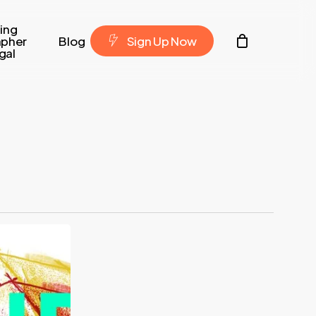
ing
Contacto
apher
Blog
S
i
g
n
U
p
N
o
w
gal