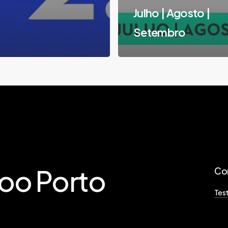
Julho | Agosto |
Setembro
too
Porto
Co
Tes