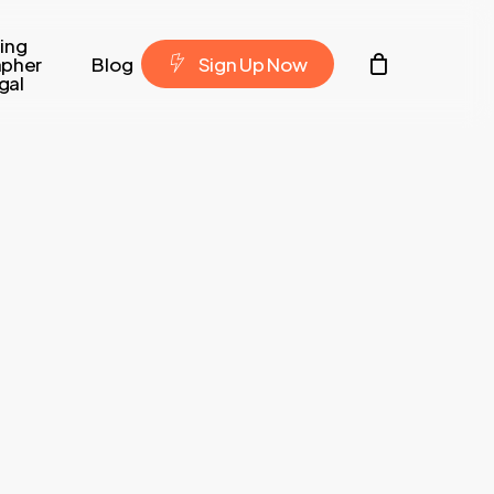
ing
Contacto
apher
Blog
S
i
g
n
U
p
N
o
w
gal