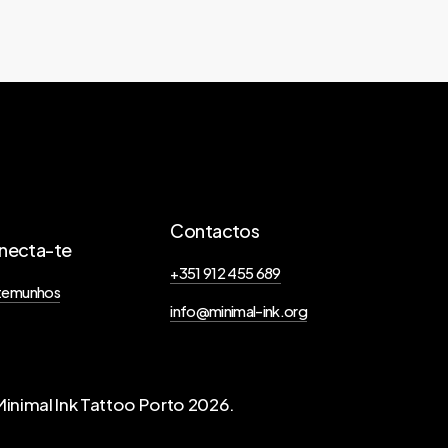
Contactos
necta-te
+351 912 455 689
temunhos
info@minimal-ink.org
inimal Ink Tattoo Porto
2026
.