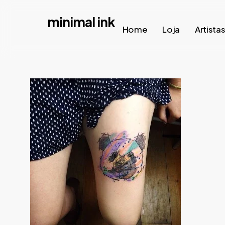
Skip
minimal ink
to
Home
Loja
Artista
main
content