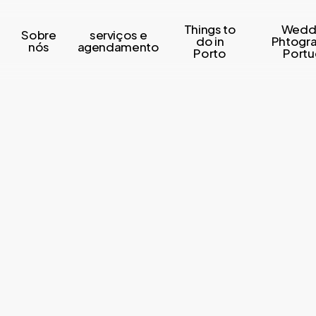
Things to
Wedd
Sobre
serviços e
s
do in
Phtogr
nós
agendamento
Porto
Portu