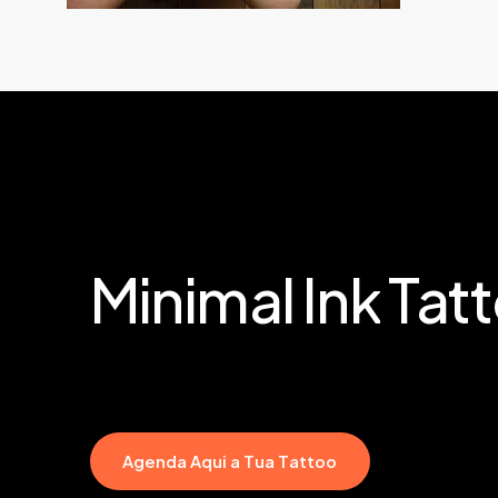
Minimal
Ink
Tat
A
g
e
n
d
a
A
q
u
i
a
T
u
a
T
a
t
t
o
o