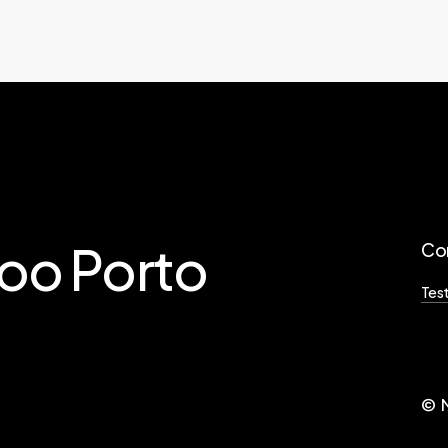
too
Porto
Co
Tes
© M